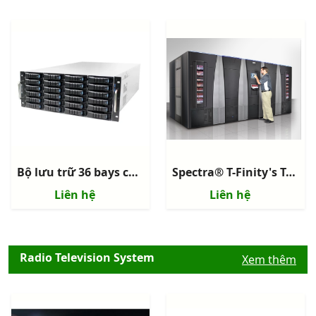
Bộ lưu trữ 36 bays công nghệ NAS Thinkmate STX-NL XE36-24S3-10G
Spectra® T-Finity's Tape Library System
Liên hệ
Liên hệ
Radio Television System
Xem thêm