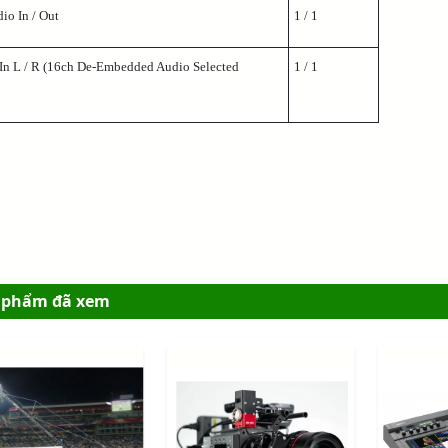
o In / Out
1 / 1
n L / R (16ch De-Embedded Audio Selected
1 / 1
 phẩm đã xem