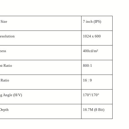
 Size
7 inch (IPS)
solution
1024 x 600
ness
400cd/m²
t Ratio
800:1
 Ratio
16 : 9
g Angle (H/V)
170°/170°
Depth
16.7M (8 Bit)