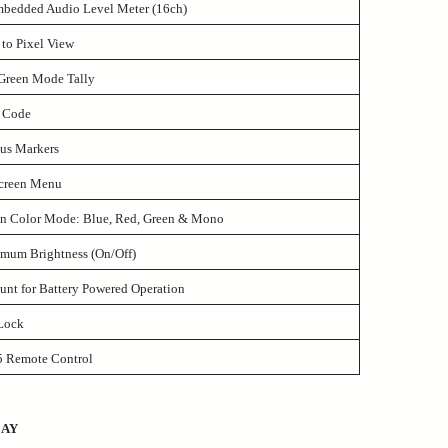
mbedded Audio Level Meter (16ch)
 to Pixel View
Green Mode Tally
 Code
ous Markers
creen Menu
en Color Mode: Blue, Red, Green & Mono
mum Brightness (On/Off)
nt for Battery Powered Operation
Lock
5 Remote Control
LAY