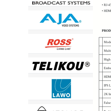
• RJ-4
• HDMI
PROD
Mode
Mult
High
Embe
HDMI
IPS L
2K In
False