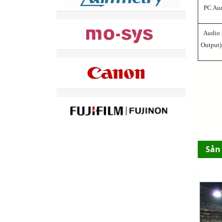
PC Audi
Audio I
Output)
Sản