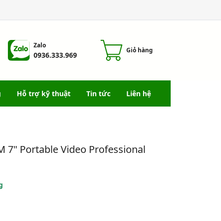
Zalo
Giỏ hàng
0936.333.969
g
Hỗ trợ kỹ thuật
Tin tức
Liên hệ
 7" Portable Video Professional
g