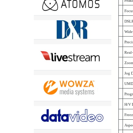
Peaki
Focus
DSLR
Wide
Prec
Real
Zoo
Jog D
UMD 
Prog
H/V 
Freez
Aspec