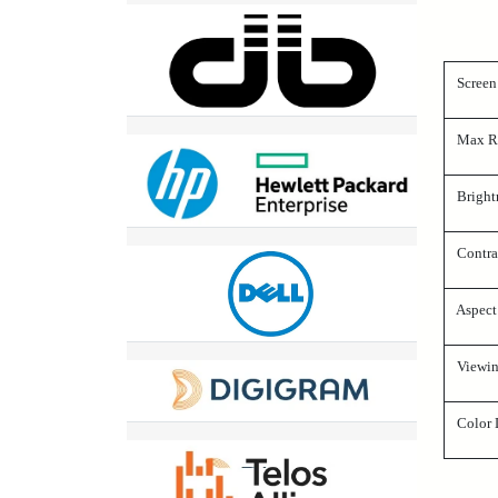
Screen
Max Re
Bright
Contras
Aspect
Viewin
Color 