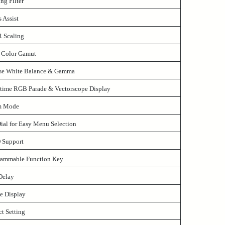
ng Filter
 Assist
 Scaling
 Color Gamut
ise White Balance & Gamma
-time RGB Parade & Vectorscope Display
m Mode
ial for Easy Menu Selection
Support
rammable Function Key
Delay
e Display
t Setting