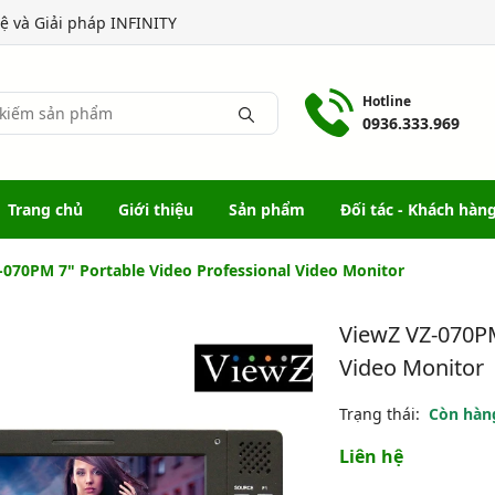
 và Giải pháp INFINITY
Hotline
0936.333.969
Trang chủ
Giới thiệu
Sản phẩm
Đối tác - Khách hàn
-070PM 7" Portable Video Professional Video Monitor
ViewZ VZ-070PM
Video Monitor
Trạng thái:
Còn hàn
Liên hệ