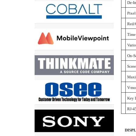
De-I
Pixel
Red/
Time
Vari
On-S
Scre
Maxi
V-mou
Key 
RJ-4
DISP