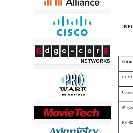
INP
SDI In 
HDMI In
Compone
AV (Com
RS-485 