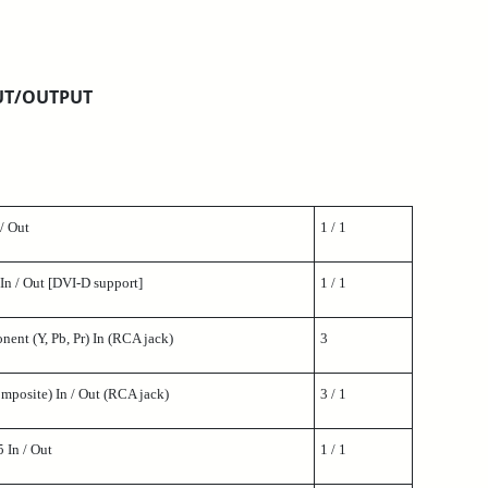
UT/OUTPUT
/ Out
1 / 1
 / Out [DVI-D support]
1 / 1
nt (Y, Pb, Pr) In (RCA jack)
3
posite) In / Out (RCA jack)
3 / 1
In / Out
1 / 1