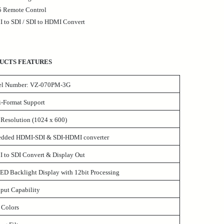
5 Remote Control
 to SDI / SDI to HDMI Convert
UCTS FEATURES
l Number: VZ-070PM-3G
i-Format Support
 Resolution (1024 x 600)
dded HDMI-SDI & SDI-HDMI converter
 to SDI Convert & Display Out
ED Backlight Display with 12bit Processing
put Capability
 Colors