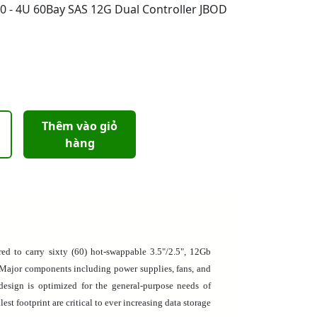
 - 4U 60Bay SAS 12G Dual Controller JBOD
Thêm vào giỏ
hàng
red to carry sixty (60) hot-swappable 3.5"/2.5", 12Gb
ajor components including power supplies, fans, and
esign is optimized for the general-purpose needs of
st footprint are critical to ever increasing data storage