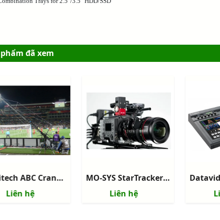
Combination Trays for 2.5"/3.5" HDD/SSD
 phẩm đã xem
Movitech ABC Crane 120 - Camera Crane
MO-SYS StarTracker Max - Hệ thống Camera Virtual Studio Tracking
Liên hệ
Liên hệ
L