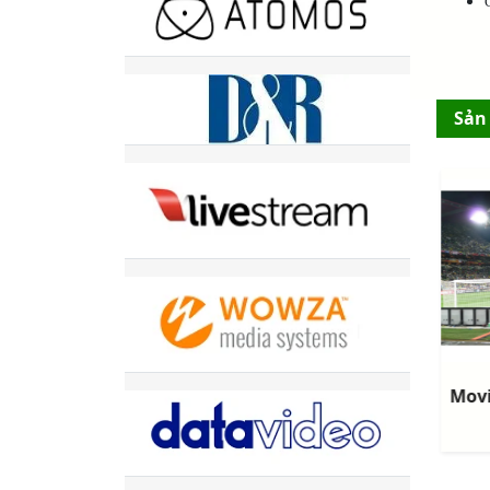
Sản
TT-X1-02E - Bảng Từ Xanh Viết Phấn Cao Cấp Vadoto NanoTech
Liên hệ