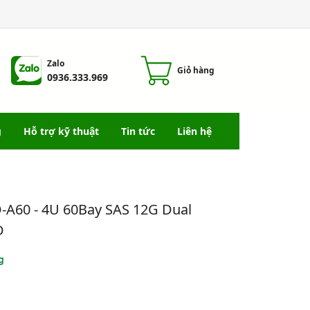
Zalo
Giỏ hàng
0936.333.969
g
Hỗ trợ kỹ thuật
Tin tức
Liên hệ
-A60 - 4U 60Bay SAS 12G Dual
D
g