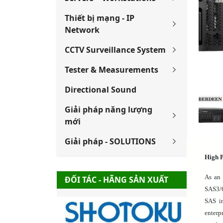
Thiết bị mạng - IP
Network
CCTV Surveillance System
Tester & Measurements
Directional Sound
Giải pháp năng lượng
mới
Giải pháp - SOLUTIONS
High P
As an 
ĐỐI TÁC - HÃNG SẢN XUẤT
SAS3/6
SAS in
enterpr