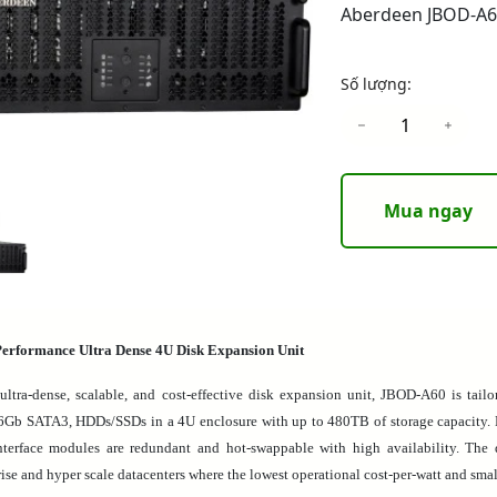
Aberdeen JBOD-A60
Số lượng:
Mua ngay
erformance Ultra Dense 4U Disk Expansion Unit
ultra-dense, scalable, and cost-effective disk expansion unit, JBOD-A60 is tailo
Gb SATA3, HDDs/SSDs in a 4U enclosure with up to 480TB of storage capacity. M
terface modules are redundant and hot-swappable with high availability. The d
ise and hyper scale datacenters where the lowest operational cost-per-watt and smalle