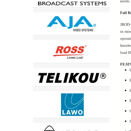
needs.
Full R
JBOD-A
in mis
operat
Interf
load H
FEAT