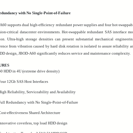
edundancy with No Single-Point-of-Failure
60 supports dual high-efficiency redundant power supplies and four hot-swappable 
sion-critical datacenter environments. Hot-swappable redundant SAS interface m
ion. Ultra-high storage densities can present substantial mechanical engineeri
erence from vibration caused by hard disk rotation is isolated to assure reliability 
DD design, JBOD-A60 significantly reduces service and maintenance complexity.
URES
60 HDD in 4U (extreme drive density)
Four 12Gb SAS Host Interfaces
High Reliability, Serviceability and Availability
Full Redundancy with No Single-Point-of-Failure
Cost-effectiveness Shared Architecture
Innovative coverless, top load HDD design