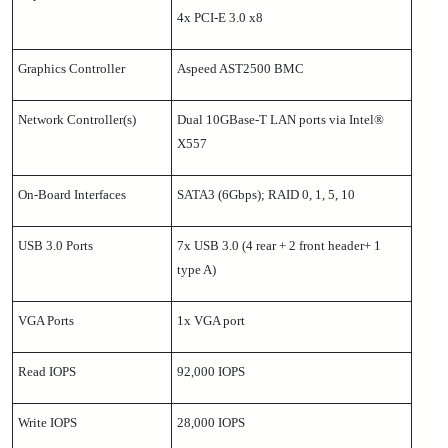
4x PCI-E 3.0 x8
Graphics Controller
Aspeed AST2500 BMC
Network Controller(s)
Dual 10GBase-T LAN ports via Intel®
X557
On-Board Interfaces
SATA3 (6Gbps); RAID 0, 1, 5, 10
USB 3.0 Ports
7x USB 3.0 (4 rear + 2 front header+ 1
type A)
VGA Ports
1x VGA port
Read IOPS
92,000 IOPS
Write IOPS
28,000 IOPS