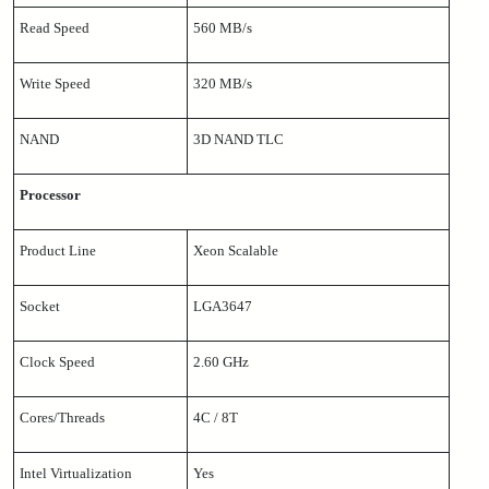
Read Speed
560 MB/s
Write Speed
320 MB/s
NAND
3D NAND TLC
Processor
Product Line
Xeon Scalable
Socket
LGA3647
Clock Speed
2.60 GHz
Cores/Threads
4C / 8T
Intel Virtualization
Yes