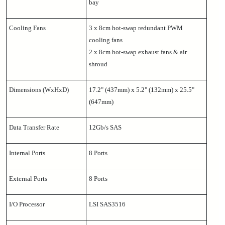
bay
Cooling Fans
3 x 8cm hot-swap redundant PWM
cooling fans
2 x 8cm hot-swap exhaust fans & air
shroud
Dimensions (WxHxD)
17.2" (437mm) x 5.2" (132mm) x 25.5"
(647mm)
Data Transfer Rate
12Gb/s SAS
Internal Ports
8 Ports
External Ports
8 Ports
I/O Processor
LSI SAS3516