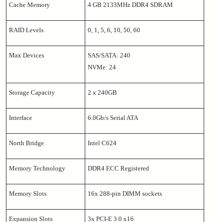
Cache Memory
4 GB 2133MHz DDR4 SDRAM
RAID Levels
0, 1, 5, 6, 10, 50, 60
Max Devices
SAS/SATA: 240
NVMe: 24
Storage Capacity
2 x 240GB
Interface
6.0Gb/s Serial ATA
North Bridge
Intel C624
Memory Technology
DDR4 ECC Registered
Memory Slots
16x 288-pin DIMM sockets
Expansion Slots
3x PCI-E 3.0 x16