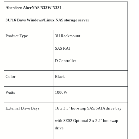
Aberdeen AberNAS N33W N33L -
3U/16 Bays Windows/Linux NAS storage server
Product Type
3U Rackmount
SAS RAI
D Controller
Color
Black
Watts
1000W
External Drive Bays
16 x 3.5" hot-swap SAS/SATA drive bay
with SES2 Optional 2 x 2.5" hot-swap
drive