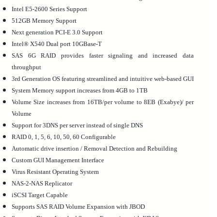
Intel E5-2600 Series Support
512GB Memory Support
Next generation PCI-E 3.0 Support
Intel® X540 Dual port 10GBase-T
SAS 6G RAID provides faster signaling and increased data
throughput
3rd Generation OS featuring streamlined and intuitive web-based GUI
System Memory support increases from 4GB to 1TB
Volume Size increases from 16TB/per volume to 8EB (Exabye)/ per
Volume
Support for 3DNS per server instead of single DNS
RAID 0, 1, 5, 6, 10, 50, 60 Configurable
Automatic drive insertion / Removal Detection and Rebuilding
Custom GUI Management Interface
Virus Resistant Operating System
NAS-2-NAS Replicator
iSCSI Target Capable
Supports SAS RAID Volume Expansion with JBOD