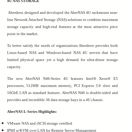
4U NAS STORAGE
Aberdeen designed and developed the AberNAS 4U rackmount near-
line Network Attached Storage (NAS) solutions to combine maximum
storage capacity and high-end features at the most attractive price
point in the market.
To better satisfy the needs of organizations Aberdeen provides both
Linux-based NAS and Windows-based NAS 4U servers that have
limited physical space yet a high demand for ultra-dense storage
capacity.
The new AberNAS N46-Series 4U features Intel® Xeon® E5
processors, 512MB maximum memory, PCI Express 3.0 slots and
10GbE LAN as standard features. AberNAS N46 is double-sided and
provides and incredible 36 data storage bays in a 4U chassis.
AberNAS L-Series Highlights:
VMware NAS and iSCSI storage certified
IPMI w/KVM over LAN for Remote Server Management